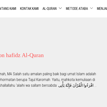
NTANG KAMI
KONTAK KAMI
AL-QURAN
METODE ATABA
MENJA
lon hafidz Al-Quran
aynah, MA Salah satu amalan paling baik bagi umat Islam adalah
hormatan berupa Tajul Karomah. Yaitu, mahkota kemuliaan di
hari kiamat. Dari Abu Umamah al-Bahili radhiyallahu ‘anhu, Nabi shallallahu ‘alaihi wa sallam bersabda: اقْرَءُوا الْقُرْآنَ فَإِنَّهُ يَأْتِى …