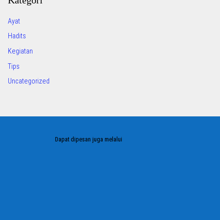
Kategori
Ayat
Hadits
Kegiatan
Tips
Uncategorized
Dapat dipesan juga melalui