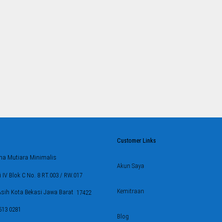
Customer Links
a Mutiara Minimalis
Akun Saya
 IV Blok C No. 8 RT.003 / RW.017
Kemitraan
 Asih Kota Bekasi Jawa Barat
17422
513 0281
Blog