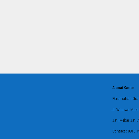
Alamat Kantor
Perumahan Grah
Jl. Wibawa Mukti
Jati Mekar Jati
Contact : 0813 1