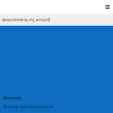
[woocommerce_my_account]
Alamat Kantor
Perumahan Graha Mutiara Minimalis